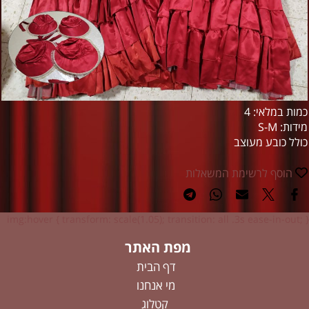
כמות במלאי: 4
מידות: S-M
כולל כובע מעוצב
הוסף לרשימת המשאלות
img:hover { transform: scale(1.05); transition: all .3s ease-in-out; }
מפת האתר
דף הבית
מי אנחנו
קטלוג