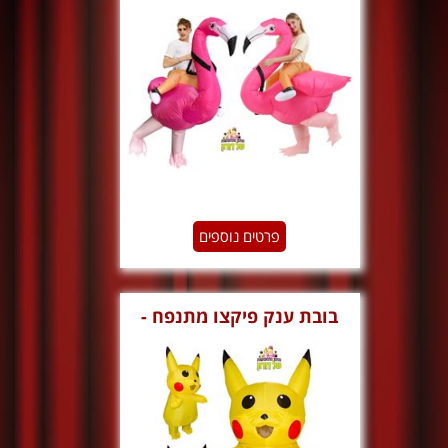
גימיק
פרטים נוספים
‏‏בובת ענק פיקצו מתנפח -
גימיק