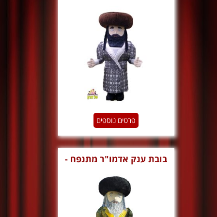
כסף
פרטים נוספים
‏‏בובת ענק אדמו"ר מתנפח -
זהב