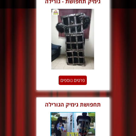
גימיק תחפושת - גורילה
בכלוב
פרטים נוספים
תחפושת גימיק הגורילה
והכלוב 2