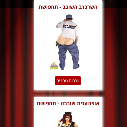
השרברב השובב - תחפושת
גימיק
פרטים נוספים
אופנוענית שובבה - תחפושת
גימיק