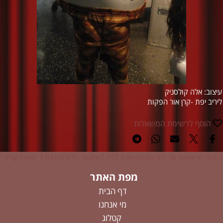
עיצוב: אלה קולסניק
ליריב יפת -קרן אור הפקות
הוסף לרשימת המשאלות
img:hover { transform: scale(1.05); transition: all .3s ease-in-out; }
מפת האתר
דף הבית
מי אנחנו
קטלוג