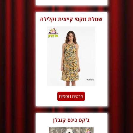
שמלת מקסי קייצית וקלילה
וינטג'
פרטים נוספים
ג'קט גינס קזבלן