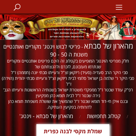
מהארון של סבתא
פריטי לבוש וינטג' מקוריים ואותנטיים
-
משנות ה 50 - 90
חלק מפריטי הוינטג' המופיעים בקטלוג זה הינם פריטים אותנטיים ומקוריים
שנתרמו מעזבונם, לזכרם ולהנצחתם של
סבי היקר הרב סעדיה (סעיד) ריזקאן זצ"ל ורעייתו סבתי יונה (חממה) ז"ל
סבי היקר ר' שלמה בן ישראל סלומי לבית ריזקאן זצ"ל ורעייתו סבתי יהודית (הוידה)
ז"ל
רפ"ק עודד שכטר ז"ל ממפקדי משטרת ישראל בשנותיה הראשונות ורעייתו הגב'
נירה שכטר ז"ל לבית תומא כהן מפקיעין
ובנם אילן חי-דוד תומא שכטר ז"ל שהמשיך את שושלת משפחת תומא כהן
לדורותיה בפקיעין העתיקה.
קטלוג תחפושות
מהארון של סבתא - וינטג'
/
/
שמלת מקסי לבנה כפרית