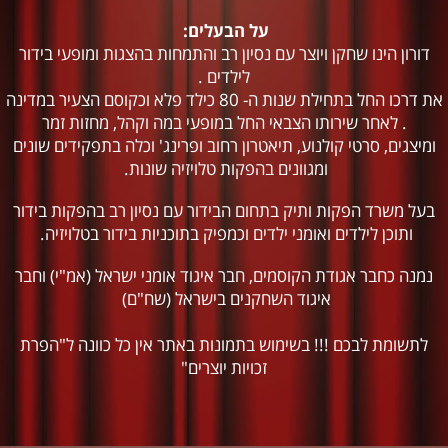
על הבעלים:
דורון הינו שחקן ויוצר עם נסיון רב והתמחות בהצגות ומופעי בידור
לילדים .
את דרכו החל בתחילת שנות ה- 80 כילד פלא וכקוסם הצעיר במדינה
. לאחר שירותו הצבאי החל במופעי במה וקהל, מחזות זמר
ומיצגים, סרטי קולנוע, תיאטרון רחוב ופרינג' וכלה בתפקידים שונים
ומגוונים בהפקות טלויזיה שונות.
בעל משרד הפקות ותיק בתחום הבידור עם נסיון רב בהפקות בידור
ותוכן לילדים ואומני ילדים וכמפיק בתוכניות בידור בטלויזיה.
נמנה כחבר אגודת הקוסמים, חבר איגוד אומני ישראל (אמ"י) וחבר
איגוד השחקנים בישראל (שח"ם)
לתשומת לבכם !!! בשימוש בתמונות באתר אין כל כוונה ל"הפרת
זכויות יוצרים"