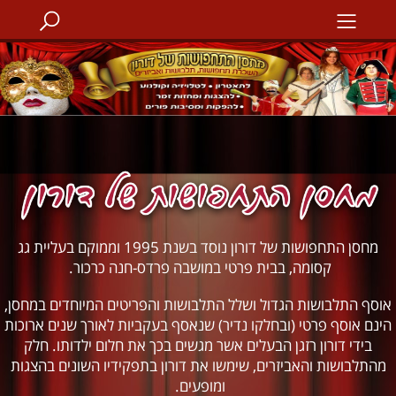
מחסן התחפושות של דורון נוסד בשנת 1995 וממוקם בעליית גג
קסומה, בבית פרטי במושבה פרדס-חנה כרכור.
אוסף התלבושות הגדול ושלל התלבושות והפריטים המיוחדים במחסן,
הינם אוסף פרטי (ובחלקו נדיר) שנאסף בעקביות לאורך שנים ארוכות
בידי דורון רזגן הבעלים אשר מגשים בכך את חלום ילדותו. חלק
מהתלבושות והאביזרים, שימשו את דורון בתפקידיו השונים בהצגות
ומופעים.