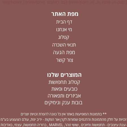
img:hover { transform: scale(1.05); transition: all .3s ease-in-out; }
מפת האתר
דף הבית
מי אנחנו
קטלוג
תנאי השכרה
מפת הגעה
צור קשר
המוצרים שלנו
קטלוג תחפושות
כובעים ופאות
אביזרים ותפאורה
בובות ענק וגימיקים
** בתמונות המופיעות באתר אין כל כוונה להפרת זכויות יוצרים
זכויות על חלק מהתמונות והדגמים שמורות לקרן אור הפקות - יריב יפת, עולם הצעצוע בע"מ
-ענת עיצובים - תחפושות וחיוכים , שושי זוהר, MARVEL , ברוריה תחפושות, עצמי, באדיבות