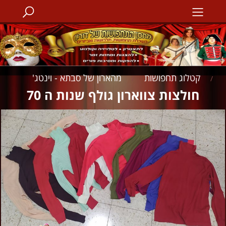
קטלוג תחפושות
מהארון של סבתא - וינטג'
/
/
חולצות צווארון גולף שנות ה 70