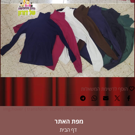
הוסף לרשימת המשאלות
img:hover { transform: scale(1.05); transition: all .3s ease-in-out; }
מפת האתר
דף הבית