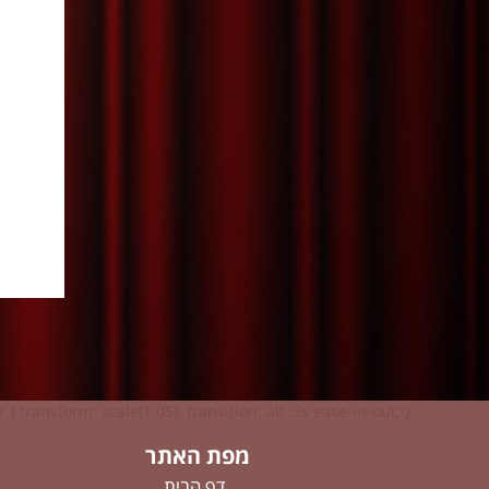
 { transform: scale(1.05); transition: all .3s ease-in-out; }
מפת האתר
דף הבית