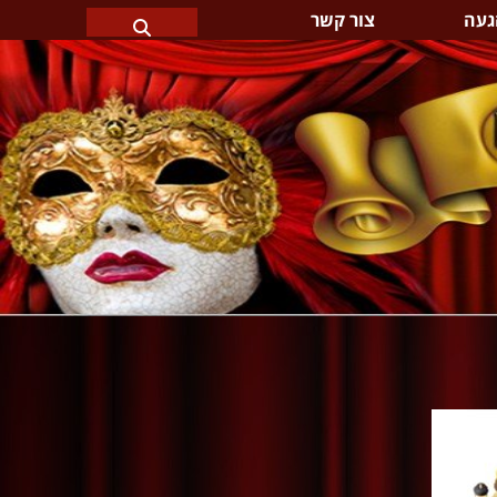
געה
צור קשר