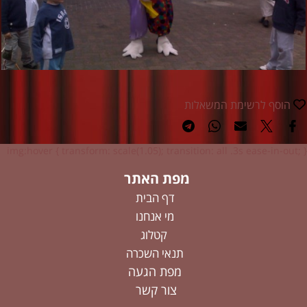
הוסף לרשימת המשאלות
img:hover { transform: scale(1.05); transition: all .3s ease-in-out; }
מפת האתר
דף הבית
מי אנחנו
קטלוג
תנאי השכרה
מפת הגעה
צור קשר