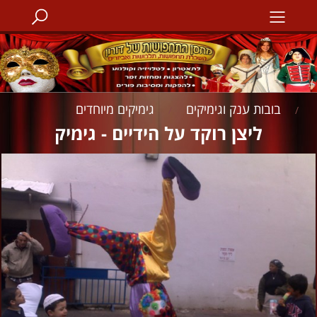
בובות ענק וגימיקים
גימיקים מיוחדים
/
/
ליצן רוקד על הידיים - גימיק