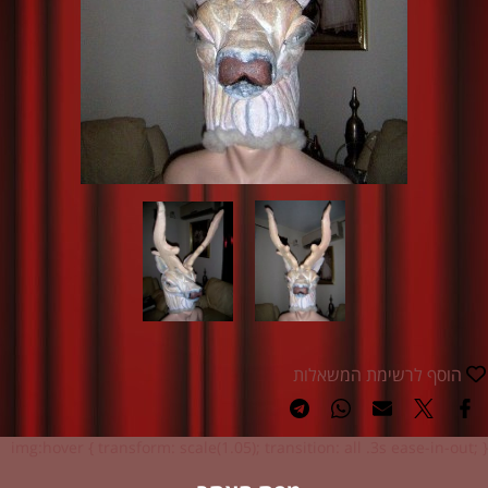
הוסף לרשימת המשאלות
img:hover { transform: scale(1.05); transition: all .3s ease-in-out; }