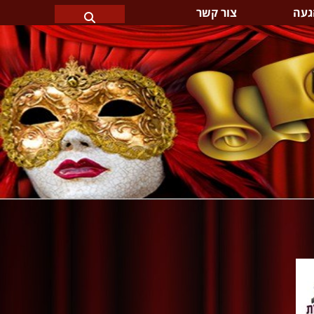
געה
צור קשר