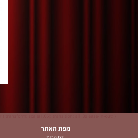
 { transform: scale(1.05); transition: all .3s ease-in-out; }
מפת האתר
דף הבית