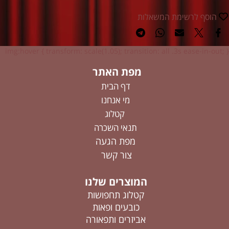
הוסף לרשימת המשאלות
img:hover { transform: scale(1.05); transition: all .3s ease-in-out; }
מפת האתר
דף הבית
מי אנחנו
קטלוג
תנאי השכרה
מפת הגעה
צור קשר
המוצרים שלנו
קטלוג תחפושות
כובעים ופאות
אביזרים ותפאורה