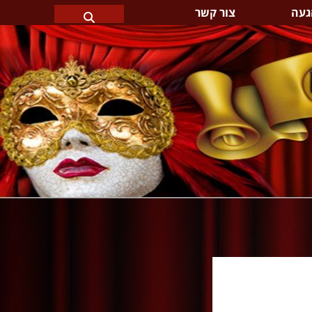
געה
צור קשר