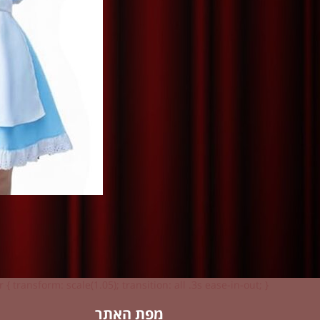
 { transform: scale(1.05); transition: all .3s ease-in-out; }
מפת האתר