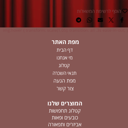
הוסף לרשימת המשאלות
img:hover { transform: scale(1.05); transition: all .3s ease-in-out; }
מפת האתר
דף הבית
מי אנחנו
קטלוג
תנאי השכרה
מפת הגעה
צור קשר
המוצרים שלנו
קטלוג תחפושות
כובעים ופאות
אביזרים ותפאורה