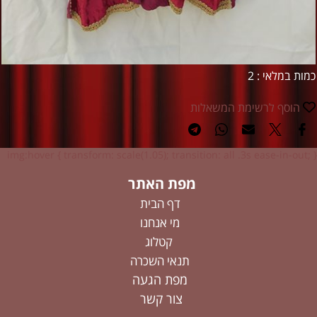
כמות במלאי : 2
הוסף לרשימת המשאלות
img:hover { transform: scale(1.05); transition: all .3s ease-in-out; }
מפת האתר
דף הבית
מי אנחנו
קטלוג
תנאי השכרה
מפת הגעה
צור קשר