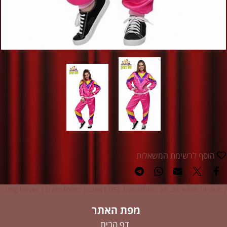
הוסף לרשימת המשאלות
img:hover { transform: scale(1.05); transition: all .3s ease-in-out; }
מפת האתר
דף הבית