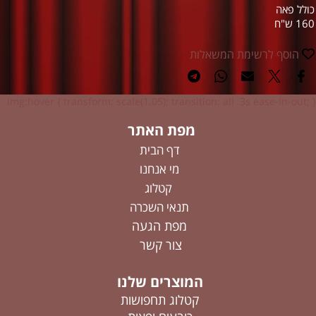
כולל פאה
160 ש"ח
הוסף לרשימת המשאלות
img:hover { transform: scale(1.05); transition: all .3s ease-in-out; }
מפת האתר
דף הבית
מי אנחנו
קטלוג
תנאי השכרה
מפת הגעה
צור קשר
המוצרים שלנו
קטלוג תחפושות