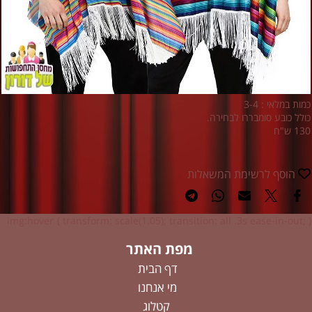
כמות במלאי : 3-4
כולל כובע סומבררו לבחירה.
130 ש"ח
הוסף לרשימת המשאלות
img:hover { transform: scale(1.05); transition: all .3s ease-in-out; }
מפת האתר
דף הבית
מי אנחנו
קטלוג