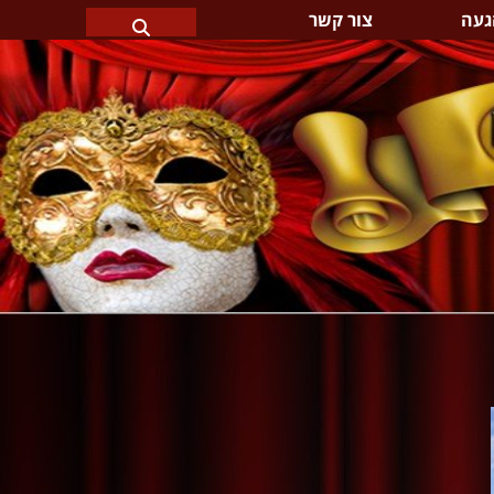
געה
צור קשר