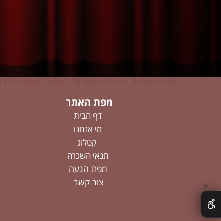
 { transform: scale(1.05); transition: all .3s ease-in-out; }
מפת האתר
דף הבית
מי אנחנו
קטלוג
תנאי השכרה
מפת הגעה
צור קשר
✕