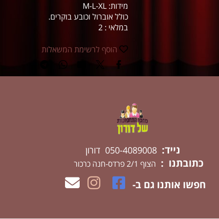
מידות: M-L-XL
כולל אוברול וכובע בוקרים.
במלאי : 2
הוסף לרשימת המשאלות
נייד:
050-4089008 דורון
כתובתנו :
הצוף 2/1 פרדס-חנה כרכור
חפשו אותנו גם ב-