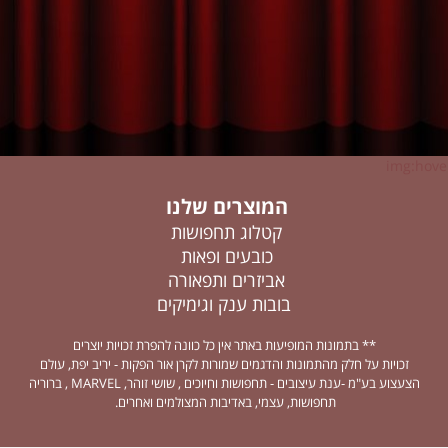
img:hover
המוצרים שלנו
קטלוג תחפושות
כובעים ופאות
אביזרים ותפאורה
בובות ענק וגימיקים
** בתמונות המופיעות באתר אין כל כוונה להפרת זכויות יוצרים
זכויות על חלק מהתמונות והדגמים שמורות לקרן אור הפקות - יריב יפת, עולם
הצעצוע בע"מ -ענת עיצובים - תחפושות וחיוכים , שושי זוהר, MARVEL , ברוריה
תחפושות, עצמי, באדיבות המצולמים ואחרים.