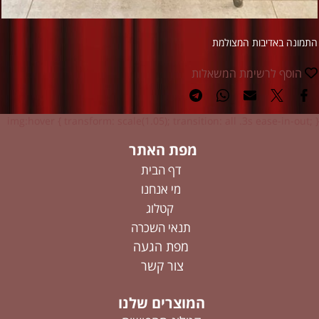
התמונה באדיבות המצולמת
הוסף לרשימת המשאלות
img:hover { transform: scale(1.05); transition: all .3s ease-in-out; }
מפת האתר
דף הבית
מי אנחנו
קטלוג
תנאי השכרה
מפת הגעה
צור קשר
המוצרים שלנו