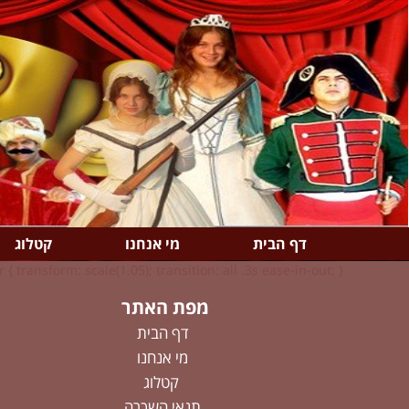
דף הבית
מי אנחנו
קטלוג
 { transform: scale(1.05); transition: all .3s ease-in-out; }
מפת האתר
דף הבית
מי אנחנו
קטלוג
תנאי השכרה