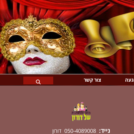
געה
צור קשר
נייד:
050-4089008 דורון