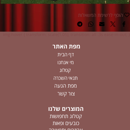
הוסף לרשימת המשאלות
img:hover { transform: scale(1.05); transition: all .3s ease-in-out; }
מפת האתר
דף הבית
מי אנחנו
קטלוג
תנאי השכרה
מפת הגעה
צור קשר
המוצרים שלנו
קטלוג תחפושות
כובעים ופאות