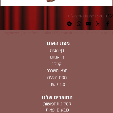
הוסף לרשימת המשאלות
img:hover { transform: scale(1.05); transition: all .3s ease-in-out; }
מפת האתר
דף הבית
מי אנחנו
קטלוג
תנאי השכרה
מפת הגעה
צור קשר
המוצרים שלנו
קטלוג תחפושות
כובעים ופאות