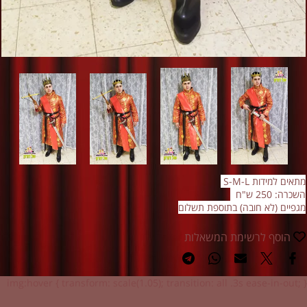
מתאים למידות S-M-L
השכרה: 250 ש"ח
מגפיים (לא חובה) בתוספת תשלום
הוסף לרשימת המשאלות
img:hover { transform: scale(1.05); transition: all .3s ease-in-out; }