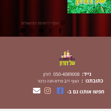
הוסף לרשימת המשאלות
נייד:
050-4089008 דורון
כתובתנו :
הצוף 2/1 פרדס-חנה כרכור
חפשו אותנו גם ב-