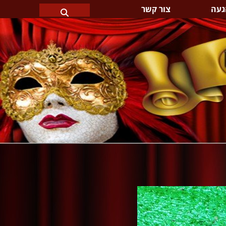
געה
צור קשר