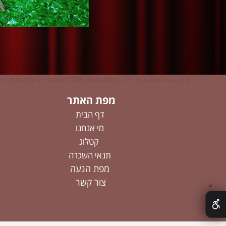
 { transform: scale(1.05); transition: all .3s ease-in-out; }
מפת האתר
דף הבית
מי אנחנו
קטלוג
תנאי השכרה
מפת הגעה
צור קשר
✕