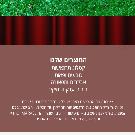
img:hover
המוצרים שלנו
קטלוג תחפושות
כובעים ופאות
אביזרים ותפאורה
בובות ענק וגימיקים
** בתמונות המופיעות באתר אין כל כוונה להפרת זכויות יוצרים
זכויות על חלק מהתמונות והדגמים שמורות לקרן אור הפקות - יריב יפת, עולם
הצעצוע בע"מ -ענת עיצובים - תחפושות וחיוכים , שושי זוהר, MARVEL , ברוריה
תחפושות, עצמי, באדיבות המצולמים ואחרים.