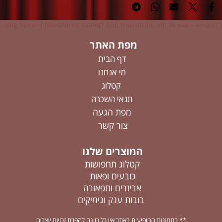
img:hover { transform: scale(1.05); transition: all .3s ease-in-out; }
מפת האתר
דף הבית
מי אנחנו
קטלוג
תנאי השכרה
מפת הגעה
צור קשר
המוצרים שלנו
קטלוג תחפושות
כובעים ופאות
אביזרים ותפאורה
בובות ענק וגימיקים
** בתמונות המופיעות באתר אין כל כוונה להפרת זכויות יוצרים