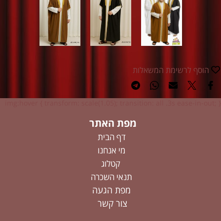
הוסף לרשימת המשאלות
img:hover { transform: scale(1.05); transition: all .3s ease-in-out; }
מפת האתר
דף הבית
מי אנחנו
קטלוג
תנאי השכרה
מפת הגעה
צור קשר