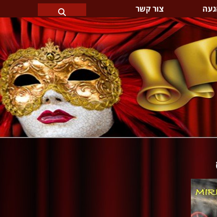
געה
צור קשר