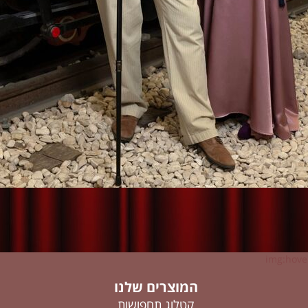
img:hover
המוצרים שלנו
קטלוג תחפושות