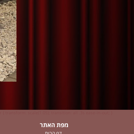
 { transform: scale(1.05); transition: all .3s ease-in-out; }
מפת האתר
דף הבית