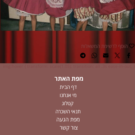
הוסף לרשימת המשאלות
img:hover { transform: scale(1.05); transition: all .3s ease-in-out; }
מפת האתר
דף הבית
מי אנחנו
קטלוג
תנאי השכרה
מפת הגעה
צור קשר