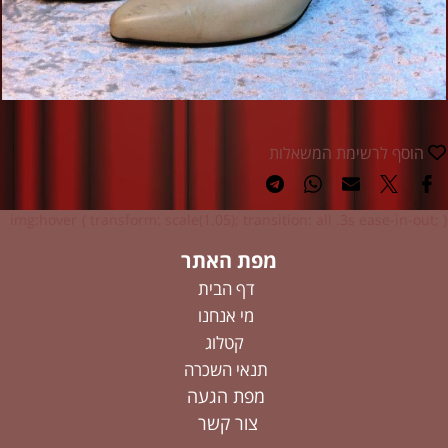
הוסף לרשימת המשאלות
img:hover { transform: scale(1.05); transition: all .3s ease-in-out; }
מפת האתר
דף הבית
מי אנחנו
קטלוג
תנאי השכרה
מפת הגעה
צור קשר