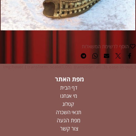
הוסף לרשימת המשאלות
img:hover { transform: scale(1.05); transition: all .3s ease-in-out; }
מפת האתר
דף הבית
מי אנחנו
קטלוג
תנאי השכרה
מפת הגעה
צור קשר